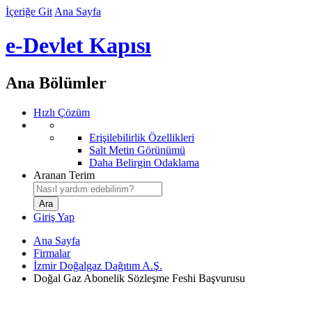
İçeriğe Git
Ana Sayfa
e-Devlet Kapısı
Ana Bölümler
Hızlı Çözüm
Erişilebilirlik Özellikleri
Salt Metin Görünümü
Daha Belirgin Odaklama
Aranan Terim
Giriş Yap
Ana Sayfa
Firmalar
İzmir Doğalgaz Dağıtım A.Ş.
Doğal Gaz Abonelik Sözleşme Feshi Başvurusu