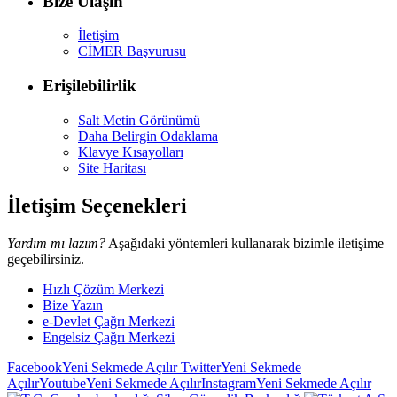
Bize Ulaşın
İletişim
CİMER Başvurusu
Erişilebilirlik
Salt Metin Görünümü
Daha Belirgin Odaklama
Klavye Kısayolları
Site Haritası
İletişim Seçenekleri
Yardım mı lazım?
Aşağıdaki yöntemleri kullanarak bizimle iletişime
geçebilirsiniz.
Hızlı Çözüm Merkezi
Bize Yazın
e-Devlet Çağrı Merkezi
Engelsiz Çağrı Merkezi
Facebook
Yeni Sekmede Açılır
Twitter
Yeni Sekmede
Açılır
Youtube
Yeni Sekmede Açılır
Instagram
Yeni Sekmede Açılır