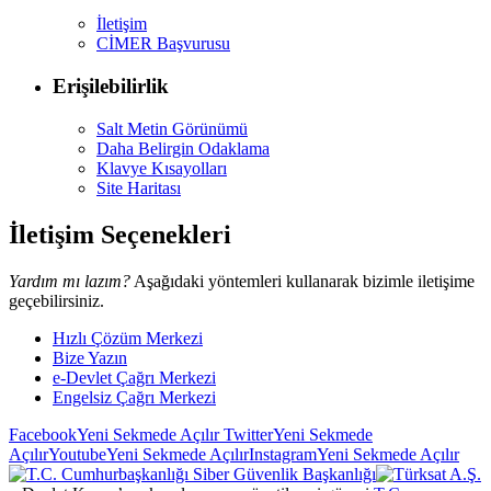
İletişim
CİMER Başvurusu
Erişilebilirlik
Salt Metin Görünümü
Daha Belirgin Odaklama
Klavye Kısayolları
Site Haritası
İletişim Seçenekleri
Yardım mı lazım?
Aşağıdaki yöntemleri kullanarak bizimle iletişime
geçebilirsiniz.
Hızlı Çözüm Merkezi
Bize Yazın
e-Devlet Çağrı Merkezi
Engelsiz Çağrı Merkezi
Facebook
Yeni Sekmede Açılır
Twitter
Yeni Sekmede
Açılır
Youtube
Yeni Sekmede Açılır
Instagram
Yeni Sekmede Açılır