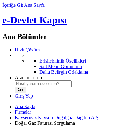
İçeriğe Git
Ana Sayfa
e-Devlet Kapısı
Ana Bölümler
Hızlı Çözüm
Erişilebilirlik Özellikleri
Salt Metin Görünümü
Daha Belirgin Odaklama
Aranan Terim
Giriş Yap
Ana Sayfa
Firmalar
Kayserigaz Kayseri Doğalgaz Dağıtım A.Ş.
Doğal Gaz Faturası Sorgulama