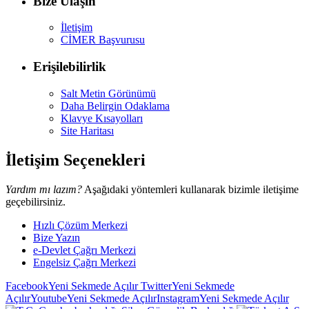
Bize Ulaşın
İletişim
CİMER Başvurusu
Erişilebilirlik
Salt Metin Görünümü
Daha Belirgin Odaklama
Klavye Kısayolları
Site Haritası
İletişim Seçenekleri
Yardım mı lazım?
Aşağıdaki yöntemleri kullanarak bizimle iletişime
geçebilirsiniz.
Hızlı Çözüm Merkezi
Bize Yazın
e-Devlet Çağrı Merkezi
Engelsiz Çağrı Merkezi
Facebook
Yeni Sekmede Açılır
Twitter
Yeni Sekmede
Açılır
Youtube
Yeni Sekmede Açılır
Instagram
Yeni Sekmede Açılır