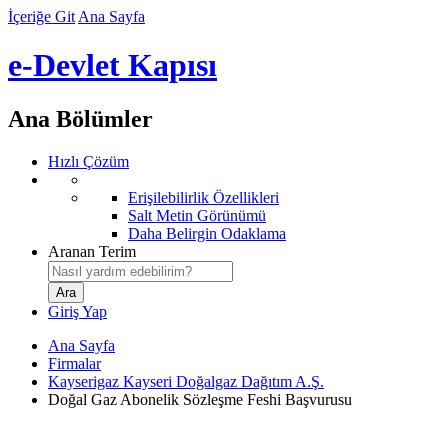
İçeriğe Git
Ana Sayfa
e-Devlet Kapısı
Ana Bölümler
Hızlı Çözüm
Erişilebilirlik Özellikleri
Salt Metin Görünümü
Daha Belirgin Odaklama
Aranan Terim
Giriş Yap
Ana Sayfa
Firmalar
Kayserigaz Kayseri Doğalgaz Dağıtım A.Ş.
Doğal Gaz Abonelik Sözleşme Feshi Başvurusu