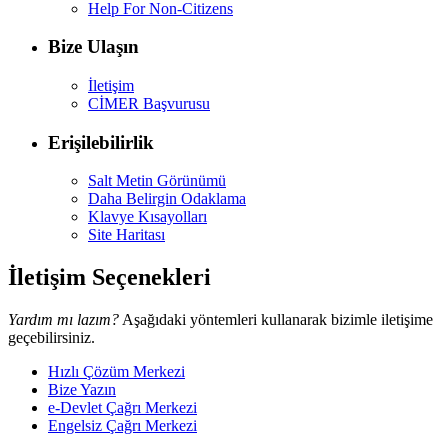
Help For Non-Citizens
Bize Ulaşın
İletişim
CİMER Başvurusu
Erişilebilirlik
Salt Metin Görünümü
Daha Belirgin Odaklama
Klavye Kısayolları
Site Haritası
İletişim Seçenekleri
Yardım mı lazım?
Aşağıdaki yöntemleri kullanarak bizimle iletişime
geçebilirsiniz.
Hızlı Çözüm Merkezi
Bize Yazın
e-Devlet Çağrı Merkezi
Engelsiz Çağrı Merkezi