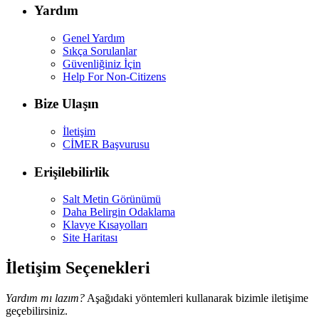
Yardım
Genel Yardım
Sıkça Sorulanlar
Güvenliğiniz İçin
Help For Non-Citizens
Bize Ulaşın
İletişim
CİMER Başvurusu
Erişilebilirlik
Salt Metin Görünümü
Daha Belirgin Odaklama
Klavye Kısayolları
Site Haritası
İletişim Seçenekleri
Yardım mı lazım?
Aşağıdaki yöntemleri kullanarak bizimle iletişime
geçebilirsiniz.