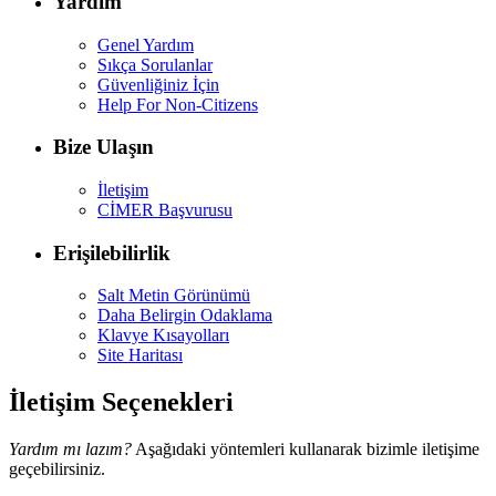
Yardım
Genel Yardım
Sıkça Sorulanlar
Güvenliğiniz İçin
Help For Non-Citizens
Bize Ulaşın
İletişim
CİMER Başvurusu
Erişilebilirlik
Salt Metin Görünümü
Daha Belirgin Odaklama
Klavye Kısayolları
Site Haritası
İletişim Seçenekleri
Yardım mı lazım?
Aşağıdaki yöntemleri kullanarak bizimle iletişime
geçebilirsiniz.