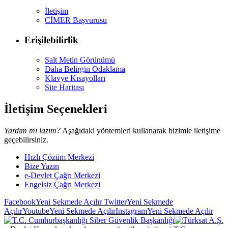
İletişim
CİMER Başvurusu
Erişilebilirlik
Salt Metin Görünümü
Daha Belirgin Odaklama
Klavye Kısayolları
Site Haritası
İletişim Seçenekleri
Yardım mı lazım?
Aşağıdaki yöntemleri kullanarak bizimle iletişime
geçebilirsiniz.
Hızlı Çözüm Merkezi
Bize Yazın
e-Devlet Çağrı Merkezi
Engelsiz Çağrı Merkezi
Facebook
Yeni Sekmede Açılır
Twitter
Yeni Sekmede
Açılır
Youtube
Yeni Sekmede Açılır
Instagram
Yeni Sekmede Açılır