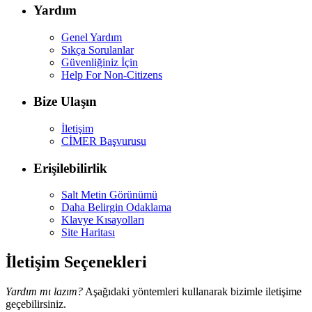
Yardım
Genel Yardım
Sıkça Sorulanlar
Güvenliğiniz İçin
Help For Non-Citizens
Bize Ulaşın
İletişim
CİMER Başvurusu
Erişilebilirlik
Salt Metin Görünümü
Daha Belirgin Odaklama
Klavye Kısayolları
Site Haritası
İletişim Seçenekleri
Yardım mı lazım?
Aşağıdaki yöntemleri kullanarak bizimle iletişime
geçebilirsiniz.