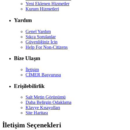
Yeni Eklenen Hizmetler
Kurum Hizmetleri
Yardım
Genel Yardım
Sıkça Sorulanlar
Güvenliğiniz İçin
Help For Non-Citizens
Bize Ulaşın
İletişim
CİMER Başvurusu
Erişilebilirlik
Salt Metin Görünümü
Daha Belirgin Odaklama
Klavye Kısayolları
Site Haritası
İletişim Seçenekleri