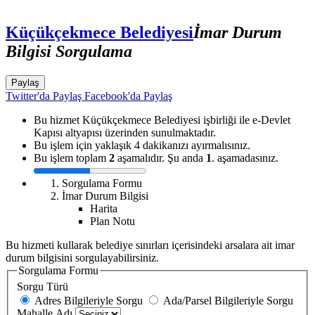
Küçükçekmece Belediyesi
İmar Durum
Bilgisi Sorgulama
Paylaş
Twitter'da Paylaş
Facebook'da Paylaş
Bu hizmet Küçükçekmece Belediyesi işbirliği ile e-Devlet
Kapısı altyapısı üzerinden sunulmaktadır.
Bu işlem için yaklaşık 4 dakikanızı ayırmalısınız.
Bu işlem toplam
2
aşamalıdır. Şu anda
1
. aşamadasınız.
Sorgulama Formu
İmar Durum Bilgisi
Harita
Plan Notu
Bu hizmeti kullarak belediye sınırları içerisindeki arsalara ait imar
durum bilgisini sorgulayabilirsiniz.
Sorgulama Formu
Sorgu Türü
Adres Bilgileriyle Sorgu
Ada/Parsel Bilgileriyle Sorgu
Mahalle Adı