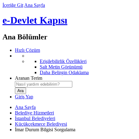
İçeriğe Git
Ana Sayfa
e-Devlet Kapısı
Ana Bölümler
Hızlı Çözüm
Erişilebilirlik Özellikleri
Salt Metin Görünümü
Daha Belirgin Odaklama
Aranan Terim
Giriş Yap
Ana Sayfa
Belediye Hizmetleri
İstanbul Belediyeleri
Küçükçekmece Belediyesi
İmar Durum Bilgisi Sorgulama