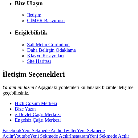
Bize Ulaşın
İletişim
CİMER Başvurusu
Erişilebilirlik
Salt Metin Görünümü
Daha Belirgin Odaklama
Klavye Kısayolları
Site Haritası
İletişim Seçenekleri
Yardım mı lazım?
Aşağıdaki yöntemleri kullanarak bizimle iletişime
geçebilirsiniz.
Hızlı Çözüm Merkezi
Bize Yazın
e-Devlet Çağrı Merkezi
Engelsiz Çağrı Merkezi
Facebook
Yeni Sekmede Açılır
Twitter
Yeni Sekmede
Açılır
Youtube
Yeni Sekmede Açılır
Instagram
Yeni Sekmede Açılır