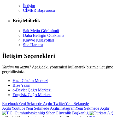
İletişim
CİMER Başvurusu
Erişilebilirlik
Salt Metin Görünümü
Daha Belirgin Odaklama
Klavye Kısayolları
Site Haritası
İletişim Seçenekleri
Yardım mı lazım?
Aşağıdaki yöntemleri kullanarak bizimle iletişime
geçebilirsiniz.
Hızlı Çözüm Merkezi
Bize Yazın
e-Devlet Çağrı Merkezi
Engelsiz Çağrı Merkezi
Facebook
Yeni Sekmede Açılır
Twitter
Yeni Sekmede
Açılır
Youtube
Yeni Sekmede Açılır
Instagram
Yeni Sekmede Açılır