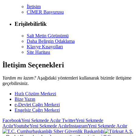
İletişim
CİMER Başvurusu
Erişilebilirlik
Salt Metin Görünümü
Daha Belirgin Odaklama
Klavye Kısayolları
Site Haritası
İletişim Seçenekleri
Yardım mı lazım?
Aşağıdaki yöntemleri kullanarak bizimle iletişime
geçebilirsiniz.
Hızlı Çözüm Merkezi
Bize Yazın
e-Devlet Çağrı Merkezi
Engelsiz Çağrı Merkezi
Facebook
Yeni Sekmede Açılır
Twitter
Yeni Sekmede
Açılır
Youtube
Yeni Sekmede Açılır
Instagram
Yeni Sekmede Açılır