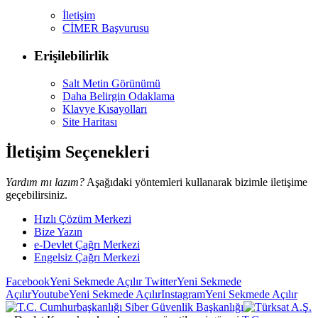
İletişim
CİMER Başvurusu
Erişilebilirlik
Salt Metin Görünümü
Daha Belirgin Odaklama
Klavye Kısayolları
Site Haritası
İletişim Seçenekleri
Yardım mı lazım?
Aşağıdaki yöntemleri kullanarak bizimle iletişime
geçebilirsiniz.
Hızlı Çözüm Merkezi
Bize Yazın
e-Devlet Çağrı Merkezi
Engelsiz Çağrı Merkezi
Facebook
Yeni Sekmede Açılır
Twitter
Yeni Sekmede
Açılır
Youtube
Yeni Sekmede Açılır
Instagram
Yeni Sekmede Açılır