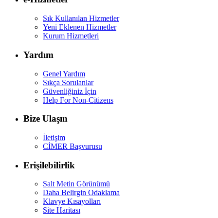
Sık Kullanılan Hizmetler
Yeni Eklenen Hizmetler
Kurum Hizmetleri
Yardım
Genel Yardım
Sıkça Sorulanlar
Güvenliğiniz İçin
Help For Non-Citizens
Bize Ulaşın
İletişim
CİMER Başvurusu
Erişilebilirlik
Salt Metin Görünümü
Daha Belirgin Odaklama
Klavye Kısayolları
Site Haritası