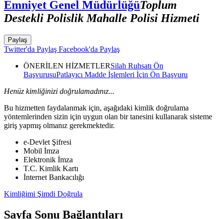
Emniyet Genel Müdürlüğü
Toplum
Destekli Polislik Mahalle Polisi Hizmeti
Paylaş
Twitter'da Paylaş
Facebook'da Paylaş
ÖNERİLEN HİZMETLER
Silah Ruhsatı Ön
Başvurusu
Patlayıcı Madde İşlemleri İçin Ön Başvuru
Henüz kimliğinizi doğrulamadınız...
Bu hizmetten faydalanmak için, aşağıdaki kimlik doğrulama
yöntemlerinden sizin için uygun olan bir tanesini kullanarak sisteme
giriş yapmış olmanız gerekmektedir.
e-Devlet Şifresi
Mobil İmza
Elektronik İmza
T.C. Kimlik Kartı
İnternet Bankacılığı
Kimliğimi Şimdi Doğrula
Sayfa Sonu Bağlantıları