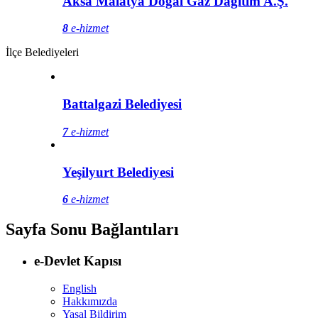
Aksa Malatya Doğal Gaz Dağıtım A.Ş.
8
e-hizmet
İlçe Belediyeleri
Battalgazi Belediyesi
7
e-hizmet
Yeşilyurt Belediyesi
6
e-hizmet
Sayfa Sonu Bağlantıları
e-Devlet Kapısı
English
Hakkımızda
Yasal Bildirim