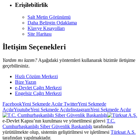
Erişilebilirlik
Salt Metin Görünümü
Daha Belirgin Odaklama
Klavye Kısayolları
Site Haritası
İletişim Seçenekleri
Yardım mı lazım?
Aşağıdaki yöntemleri kullanarak bizimle iletişime
geçebilirsiniz.
Hızlı Çözüm Merkezi
Bize Yazın
e-Devlet Çağrı Merkezi
Engelsiz Çağrı Merkezi
Facebook
Yeni Sekmede Açılır
Twitter
Yeni Sekmede
Açılır
Youtube
Yeni Sekmede Açılır
Instagram
Yeni Sekmede Açılır
e-Devlet Kapısı’nın kurulması ve yönetilmesi görevi
T.C.
Cumhurbaşkanlığı Siber Güvenlik Başkanlığı
tarafından
yürütülmekte olup, sistemin geliştirilmesi ve işletilmesi
Türksat A.Ş.
tarafından yapılmaktadır.