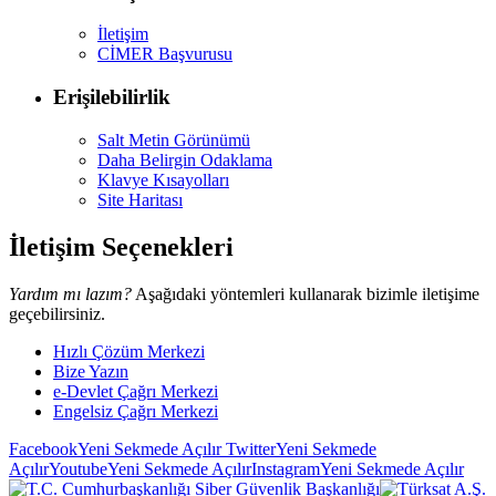
İletişim
CİMER Başvurusu
Erişilebilirlik
Salt Metin Görünümü
Daha Belirgin Odaklama
Klavye Kısayolları
Site Haritası
İletişim Seçenekleri
Yardım mı lazım?
Aşağıdaki yöntemleri kullanarak bizimle iletişime
geçebilirsiniz.
Hızlı Çözüm Merkezi
Bize Yazın
e-Devlet Çağrı Merkezi
Engelsiz Çağrı Merkezi
Facebook
Yeni Sekmede Açılır
Twitter
Yeni Sekmede
Açılır
Youtube
Yeni Sekmede Açılır
Instagram
Yeni Sekmede Açılır