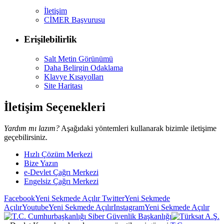
İletişim
CİMER Başvurusu
Erişilebilirlik
Salt Metin Görünümü
Daha Belirgin Odaklama
Klavye Kısayolları
Site Haritası
İletişim Seçenekleri
Yardım mı lazım?
Aşağıdaki yöntemleri kullanarak bizimle iletişime
geçebilirsiniz.
Hızlı Çözüm Merkezi
Bize Yazın
e-Devlet Çağrı Merkezi
Engelsiz Çağrı Merkezi
Facebook
Yeni Sekmede Açılır
Twitter
Yeni Sekmede
Açılır
Youtube
Yeni Sekmede Açılır
Instagram
Yeni Sekmede Açılır