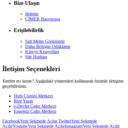
Bize Ulaşın
İletişim
CİMER Başvurusu
Erişilebilirlik
Salt Metin Görünümü
Daha Belirgin Odaklama
Klavye Kısayolları
Site Haritası
İletişim Seçenekleri
Yardım mı lazım?
Aşağıdaki yöntemleri kullanarak bizimle iletişime
geçebilirsiniz.
Hızlı Çözüm Merkezi
Bize Yazın
e-Devlet Çağrı Merkezi
Engelsiz Çağrı Merkezi
Facebook
Yeni Sekmede Açılır
Twitter
Yeni Sekmede
Açılır
Youtube
Yeni Sekmede Açılır
Instagram
Yeni Sekmede Açılır