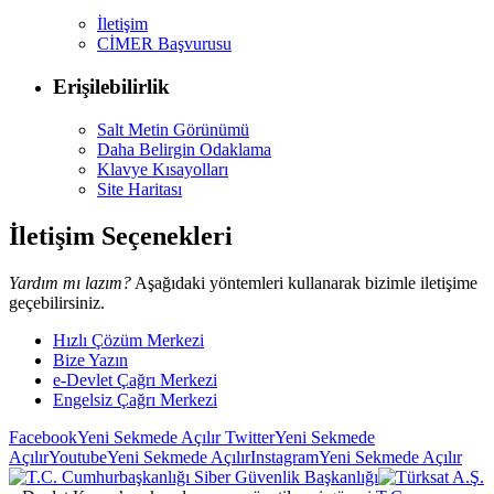
İletişim
CİMER Başvurusu
Erişilebilirlik
Salt Metin Görünümü
Daha Belirgin Odaklama
Klavye Kısayolları
Site Haritası
İletişim Seçenekleri
Yardım mı lazım?
Aşağıdaki yöntemleri kullanarak bizimle iletişime
geçebilirsiniz.
Hızlı Çözüm Merkezi
Bize Yazın
e-Devlet Çağrı Merkezi
Engelsiz Çağrı Merkezi
Facebook
Yeni Sekmede Açılır
Twitter
Yeni Sekmede
Açılır
Youtube
Yeni Sekmede Açılır
Instagram
Yeni Sekmede Açılır