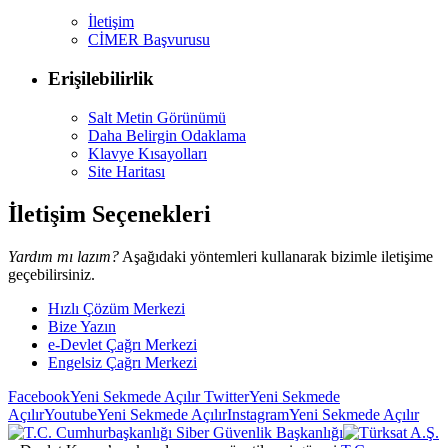
İletişim
CİMER Başvurusu
Erişilebilirlik
Salt Metin Görünümü
Daha Belirgin Odaklama
Klavye Kısayolları
Site Haritası
İletişim Seçenekleri
Yardım mı lazım?
Aşağıdaki yöntemleri kullanarak bizimle iletişime
geçebilirsiniz.
Hızlı Çözüm Merkezi
Bize Yazın
e-Devlet Çağrı Merkezi
Engelsiz Çağrı Merkezi
Facebook
Yeni Sekmede Açılır
Twitter
Yeni Sekmede
Açılır
Youtube
Yeni Sekmede Açılır
Instagram
Yeni Sekmede Açılır