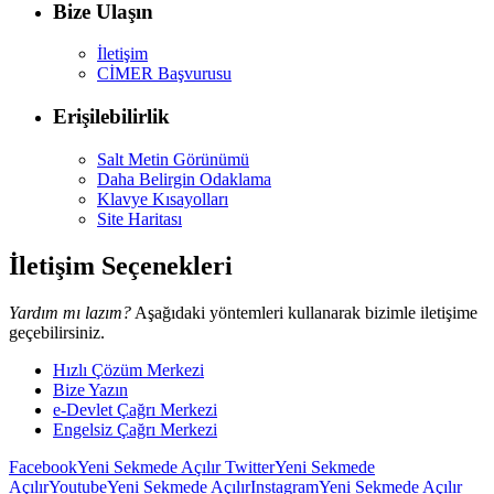
Bize Ulaşın
İletişim
CİMER Başvurusu
Erişilebilirlik
Salt Metin Görünümü
Daha Belirgin Odaklama
Klavye Kısayolları
Site Haritası
İletişim Seçenekleri
Yardım mı lazım?
Aşağıdaki yöntemleri kullanarak bizimle iletişime
geçebilirsiniz.
Hızlı Çözüm Merkezi
Bize Yazın
e-Devlet Çağrı Merkezi
Engelsiz Çağrı Merkezi
Facebook
Yeni Sekmede Açılır
Twitter
Yeni Sekmede
Açılır
Youtube
Yeni Sekmede Açılır
Instagram
Yeni Sekmede Açılır