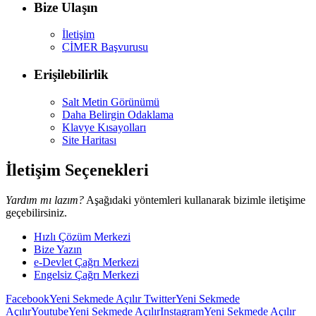
Bize Ulaşın
İletişim
CİMER Başvurusu
Erişilebilirlik
Salt Metin Görünümü
Daha Belirgin Odaklama
Klavye Kısayolları
Site Haritası
İletişim Seçenekleri
Yardım mı lazım?
Aşağıdaki yöntemleri kullanarak bizimle iletişime
geçebilirsiniz.
Hızlı Çözüm Merkezi
Bize Yazın
e-Devlet Çağrı Merkezi
Engelsiz Çağrı Merkezi
Facebook
Yeni Sekmede Açılır
Twitter
Yeni Sekmede
Açılır
Youtube
Yeni Sekmede Açılır
Instagram
Yeni Sekmede Açılır