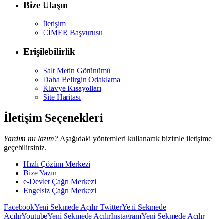
Bize Ulaşın
İletişim
CİMER Başvurusu
Erişilebilirlik
Salt Metin Görünümü
Daha Belirgin Odaklama
Klavye Kısayolları
Site Haritası
İletişim Seçenekleri
Yardım mı lazım?
Aşağıdaki yöntemleri kullanarak bizimle iletişime
geçebilirsiniz.
Hızlı Çözüm Merkezi
Bize Yazın
e-Devlet Çağrı Merkezi
Engelsiz Çağrı Merkezi
Facebook
Yeni Sekmede Açılır
Twitter
Yeni Sekmede
Açılır
Youtube
Yeni Sekmede Açılır
Instagram
Yeni Sekmede Açılır