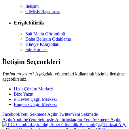
İletişim
CİMER Başvurusu
Erişilebilirlik
Salt Metin Görünümü
Daha Belirgin Odaklama
Klavye Kısayolları
Site Haritası
İletişim Seçenekleri
Yardım mı lazım?
Aşağıdaki yöntemleri kullanarak bizimle iletişime
geçebilirsiniz.
Hızlı Çözüm Merkezi
Bize Yazın
e-Devlet Çağrı Merkezi
Engelsiz Çağrı Merkezi
Facebook
Yeni Sekmede Açılır
Twitter
Yeni Sekmede
Açılır
Youtube
Yeni Sekmede Açılır
Instagram
Yeni Sekmede Açılır