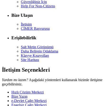
Güvenliğiniz İçin
Help For Non-Citizens
Bize Ulaşın
İletişim
CİMER Başvurusu
Erişilebilirlik
Salt Metin Görünümü
Daha Belirgin Odaklama
Klavye Kısayolları
Site Haritası
İletişim Seçenekleri
Yardım mı lazım?
Aşağıdaki yöntemleri kullanarak bizimle iletişime
geçebilirsiniz.
Hızlı Çözüm Merkezi
Bize Yazın
e-Devlet Çağrı Merkezi
Engelsiz Çağrı Merkezi