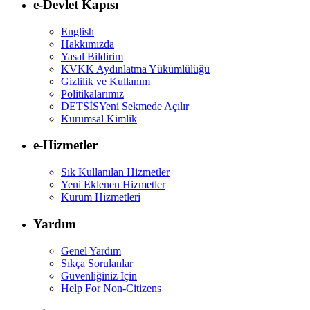
e-Devlet Kapısı
English
Hakkımızda
Yasal Bildirim
KVKK Aydınlatma Yükümlülüğü
Gizlilik ve Kullanım
Politikalarımız
DETSİS
Yeni Sekmede Açılır
Kurumsal Kimlik
e-Hizmetler
Sık Kullanılan Hizmetler
Yeni Eklenen Hizmetler
Kurum Hizmetleri
Yardım
Genel Yardım
Sıkça Sorulanlar
Güvenliğiniz İçin
Help For Non-Citizens