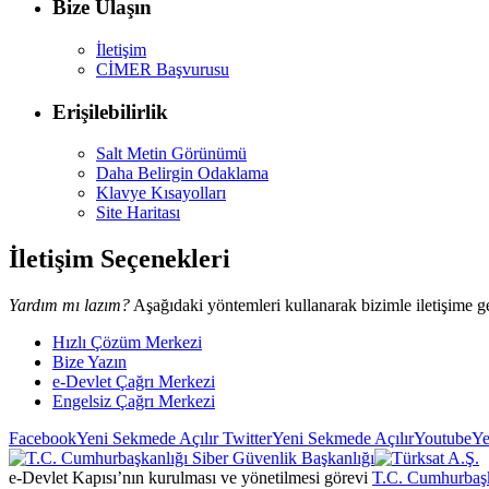
Bize Ulaşın
İletişim
CİMER Başvurusu
Erişilebilirlik
Salt Metin Görünümü
Daha Belirgin Odaklama
Klavye Kısayolları
Site Haritası
İletişim Seçenekleri
Yardım mı lazım?
Aşağıdaki yöntemleri kullanarak bizimle iletişime ge
Hızlı Çözüm Merkezi
Bize Yazın
e-Devlet Çağrı Merkezi
Engelsiz Çağrı Merkezi
Facebook
Yeni Sekmede Açılır
Twitter
Yeni Sekmede Açılır
Youtube
Ye
e-Devlet Kapısı’nın kurulması ve yönetilmesi görevi
T.C. Cumhurbaşk