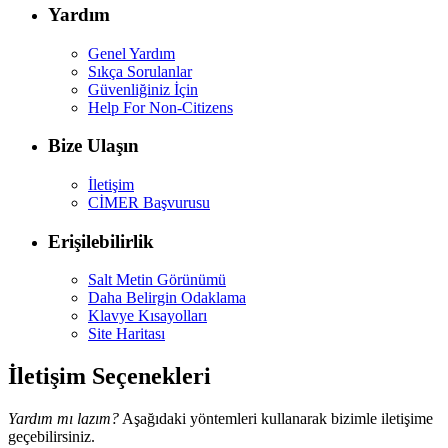
Yardım
Genel Yardım
Sıkça Sorulanlar
Güvenliğiniz İçin
Help For Non-Citizens
Bize Ulaşın
İletişim
CİMER Başvurusu
Erişilebilirlik
Salt Metin Görünümü
Daha Belirgin Odaklama
Klavye Kısayolları
Site Haritası
İletişim Seçenekleri
Yardım mı lazım?
Aşağıdaki yöntemleri kullanarak bizimle iletişime
geçebilirsiniz.