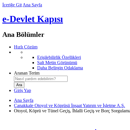
İçeriğe Git
Ana Sayfa
e-Devlet Kapısı
Ana Bölümler
Hızlı Çözüm
Erişilebilirlik Özellikleri
Salt Metin Görünümü
Daha Belirgin Odaklama
Aranan Terim
Giriş Yap
Ana Sayfa
Çanakkale Otoyol ve Köprüsü İnşaat Yatırım ve İşletme A.Ş.
Otoyol, Köprü ve Tünel Geçiş, İhlalli Geçiş ve Borç Sorgulama