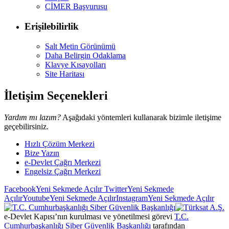
CİMER Başvurusu
Erişilebilirlik
Salt Metin Görünümü
Daha Belirgin Odaklama
Klavye Kısayolları
Site Haritası
İletişim Seçenekleri
Yardım mı lazım?
Aşağıdaki yöntemleri kullanarak bizimle iletişime
geçebilirsiniz.
Hızlı Çözüm Merkezi
Bize Yazın
e-Devlet Çağrı Merkezi
Engelsiz Çağrı Merkezi
Facebook
Yeni Sekmede Açılır
Twitter
Yeni Sekmede
Açılır
Youtube
Yeni Sekmede Açılır
Instagram
Yeni Sekmede Açılır
e-Devlet Kapısı’nın kurulması ve yönetilmesi görevi
T.C.
Cumhurbaşkanlığı Siber Güvenlik Başkanlığı
tarafından