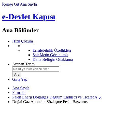
İçeriğe Git
Ana Sayfa
e-Devlet Kapısı
Ana Bölümler
Hızlı Çözüm
Erişilebilirlik Özellikleri
Salt Metin Görünümü
Daha Belirgin Odaklama
Aranan Terim
Giriş Yap
Ana Sayfa
Firmalar
Palen Enerji Doğalgaz Dağıtım Endüstri ve Ticaret A.Ş.
Doğal Gaz Abonelik Sözleşme Feshi Başvurusu