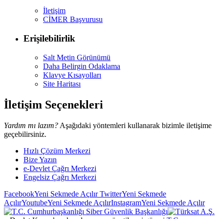
İletişim
CİMER Başvurusu
Erişilebilirlik
Salt Metin Görünümü
Daha Belirgin Odaklama
Klavye Kısayolları
Site Haritası
İletişim Seçenekleri
Yardım mı lazım?
Aşağıdaki yöntemleri kullanarak bizimle iletişime
geçebilirsiniz.
Hızlı Çözüm Merkezi
Bize Yazın
e-Devlet Çağrı Merkezi
Engelsiz Çağrı Merkezi
Facebook
Yeni Sekmede Açılır
Twitter
Yeni Sekmede
Açılır
Youtube
Yeni Sekmede Açılır
Instagram
Yeni Sekmede Açılır