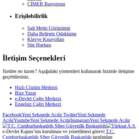
CİMER Başvurusu
Erişilebilirlik
Salt Metin Görünümü
Daha Belirgin Odaklama
Klavye Kısayolları
Site Haritası
İletişim Seçenekleri
Yardım mı lazım?
Aşağıdaki yöntemleri kullanarak bizimle iletişime
geçebilirsiniz.
Hızlı Çözüm Merkezi
Bize Yazın
e-Devlet Çağrı Merkezi
Engelsiz Çağrı Merkezi
Facebook
Yeni Sekmede Açılır
Twitter
Yeni Sekmede
Açılır
Youtube
Yeni Sekmede Açılır
Instagram
Yeni Sekmede Açılır
e-Devlet Kapısı’nın kurulması ve yönetilmesi görevi
T.C.
Cumhurbaşkanlığı Siber Güvenlik Başkanlığı
tarafından