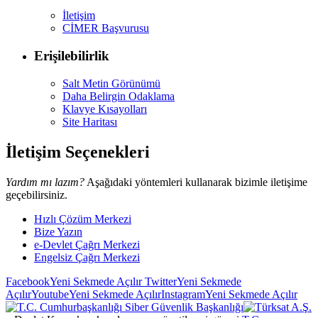
İletişim
CİMER Başvurusu
Erişilebilirlik
Salt Metin Görünümü
Daha Belirgin Odaklama
Klavye Kısayolları
Site Haritası
İletişim Seçenekleri
Yardım mı lazım?
Aşağıdaki yöntemleri kullanarak bizimle iletişime
geçebilirsiniz.
Hızlı Çözüm Merkezi
Bize Yazın
e-Devlet Çağrı Merkezi
Engelsiz Çağrı Merkezi
Facebook
Yeni Sekmede Açılır
Twitter
Yeni Sekmede
Açılır
Youtube
Yeni Sekmede Açılır
Instagram
Yeni Sekmede Açılır