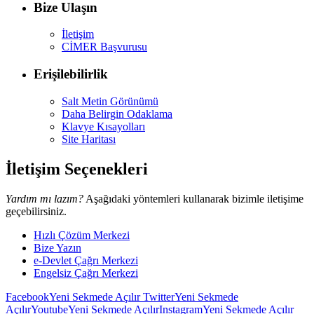
Bize Ulaşın
İletişim
CİMER Başvurusu
Erişilebilirlik
Salt Metin Görünümü
Daha Belirgin Odaklama
Klavye Kısayolları
Site Haritası
İletişim Seçenekleri
Yardım mı lazım?
Aşağıdaki yöntemleri kullanarak bizimle iletişime
geçebilirsiniz.
Hızlı Çözüm Merkezi
Bize Yazın
e-Devlet Çağrı Merkezi
Engelsiz Çağrı Merkezi
Facebook
Yeni Sekmede Açılır
Twitter
Yeni Sekmede
Açılır
Youtube
Yeni Sekmede Açılır
Instagram
Yeni Sekmede Açılır