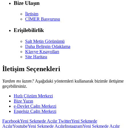
Bize Ulaşın
İletişim
CİMER Başvurusu
Erişilebilirlik
Salt Metin Görünümü
Daha Belirgin Odaklama
Klavye Kısayolları
Site Haritası
İletişim Seçenekleri
Yardım mı lazım?
Aşağıdaki yöntemleri kullanarak bizimle iletişime
geçebilirsiniz.
Hızlı Çözüm Merkezi
Bize Yazın
e-Devlet Çağrı Merkezi
Engelsiz Çağrı Merkezi
Facebook
Yeni Sekmede Açılır
Twitter
Yeni Sekmede
Açılır
Youtube
Yeni Sekmede Açılır
Instagram
Yeni Sekmede Açılır