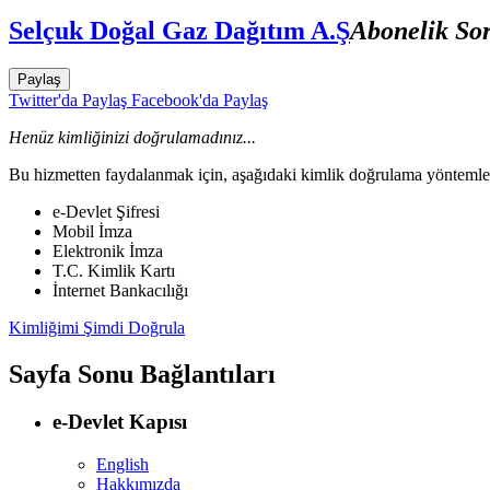
Selçuk Doğal Gaz Dağıtım A.Ş
Abonelik Sor
Paylaş
Twitter'da Paylaş
Facebook'da Paylaş
Henüz kimliğinizi doğrulamadınız...
Bu hizmetten faydalanmak için, aşağıdaki kimlik doğrulama yöntemleri
e-Devlet Şifresi
Mobil İmza
Elektronik İmza
T.C. Kimlik Kartı
İnternet Bankacılığı
Kimliğimi Şimdi Doğrula
Sayfa Sonu Bağlantıları
e-Devlet Kapısı
English
Hakkımızda