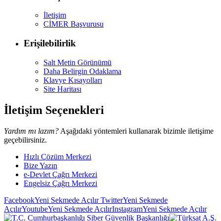
İletişim
CİMER Başvurusu
Erişilebilirlik
Salt Metin Görünümü
Daha Belirgin Odaklama
Klavye Kısayolları
Site Haritası
İletişim Seçenekleri
Yardım mı lazım?
Aşağıdaki yöntemleri kullanarak bizimle iletişime
geçebilirsiniz.
Hızlı Çözüm Merkezi
Bize Yazın
e-Devlet Çağrı Merkezi
Engelsiz Çağrı Merkezi
Facebook
Yeni Sekmede Açılır
Twitter
Yeni Sekmede
Açılır
Youtube
Yeni Sekmede Açılır
Instagram
Yeni Sekmede Açılır