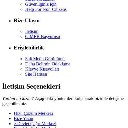
Güvenliğiniz İçin
Help For Non-Citizens
Bize Ulaşın
İletişim
CİMER Başvurusu
Erişilebilirlik
Salt Metin Görünümü
Daha Belirgin Odaklama
Klavye Kısayolları
Site Haritası
İletişim Seçenekleri
Yardım mı lazım?
Aşağıdaki yöntemleri kullanarak bizimle iletişime
geçebilirsiniz.
Hızlı Çözüm Merkezi
Bize Yazın
e-Devlet Çağrı Merkezi