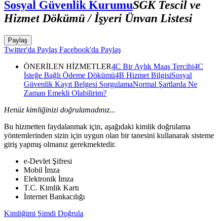
Sosyal Güvenlik Kurumu
SGK Tescil ve
Hizmet Dökümü / İşyeri Ünvan Listesi
Paylaş
Twitter'da Paylaş
Facebook'da Paylaş
ÖNERİLEN HİZMETLER
4C Bir Aylık Maaş Tercihi
4C
İsteğe Bağlı Ödeme Dökümü
4B Hizmet Bilgisi
Sosyal
Güvenlik Kayıt Belgesi Sorgulama
Normal Şartlarda Ne
Zaman Emekli Olabilirim?
Henüz kimliğinizi doğrulamadınız...
Bu hizmetten faydalanmak için, aşağıdaki kimlik doğrulama
yöntemlerinden sizin için uygun olan bir tanesini kullanarak sisteme
giriş yapmış olmanız gerekmektedir.
e-Devlet Şifresi
Mobil İmza
Elektronik İmza
T.C. Kimlik Kartı
İnternet Bankacılığı
Kimliğimi Şimdi Doğrula