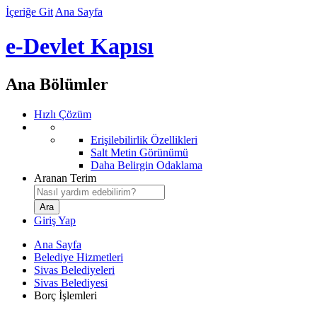
İçeriğe Git
Ana Sayfa
e-Devlet Kapısı
Ana Bölümler
Hızlı Çözüm
Erişilebilirlik Özellikleri
Salt Metin Görünümü
Daha Belirgin Odaklama
Aranan Terim
Giriş Yap
Ana Sayfa
Belediye Hizmetleri
Sivas Belediyeleri
Sivas Belediyesi
Borç İşlemleri