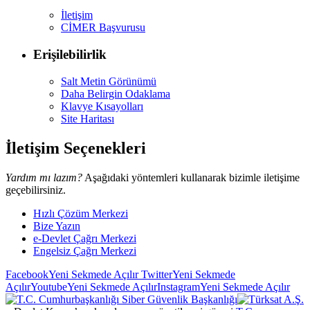
İletişim
CİMER Başvurusu
Erişilebilirlik
Salt Metin Görünümü
Daha Belirgin Odaklama
Klavye Kısayolları
Site Haritası
İletişim Seçenekleri
Yardım mı lazım?
Aşağıdaki yöntemleri kullanarak bizimle iletişime
geçebilirsiniz.
Hızlı Çözüm Merkezi
Bize Yazın
e-Devlet Çağrı Merkezi
Engelsiz Çağrı Merkezi
Facebook
Yeni Sekmede Açılır
Twitter
Yeni Sekmede
Açılır
Youtube
Yeni Sekmede Açılır
Instagram
Yeni Sekmede Açılır