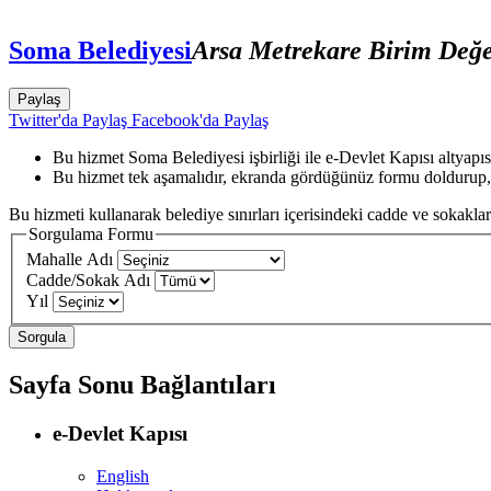
Soma Belediyesi
Arsa Metrekare Birim Değ
Paylaş
Twitter'da Paylaş
Facebook'da Paylaş
Bu hizmet Soma Belediyesi işbirliği ile e-Devlet Kapısı altyapı
Bu hizmet tek aşamalıdır, ekranda gördüğünüz formu doldurup,
Bu hizmeti kullanarak belediye sınırları içerisindeki cadde ve sokaklara
Sorgulama Formu
Mahalle Adı
Cadde/Sokak Adı
Yıl
Sayfa Sonu Bağlantıları
e-Devlet Kapısı
English