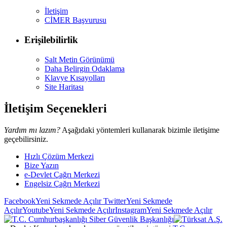
İletişim
CİMER Başvurusu
Erişilebilirlik
Salt Metin Görünümü
Daha Belirgin Odaklama
Klavye Kısayolları
Site Haritası
İletişim Seçenekleri
Yardım mı lazım?
Aşağıdaki yöntemleri kullanarak bizimle iletişime
geçebilirsiniz.
Hızlı Çözüm Merkezi
Bize Yazın
e-Devlet Çağrı Merkezi
Engelsiz Çağrı Merkezi
Facebook
Yeni Sekmede Açılır
Twitter
Yeni Sekmede
Açılır
Youtube
Yeni Sekmede Açılır
Instagram
Yeni Sekmede Açılır