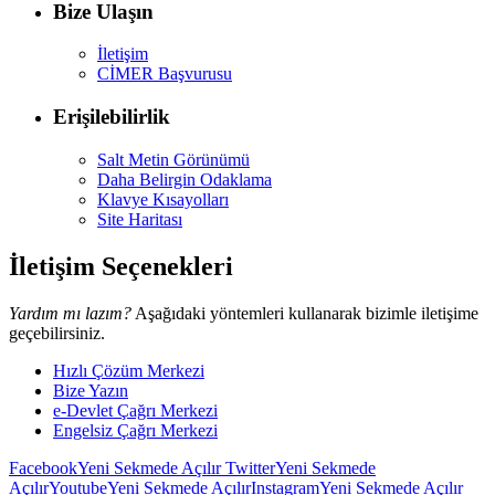
Bize Ulaşın
İletişim
CİMER Başvurusu
Erişilebilirlik
Salt Metin Görünümü
Daha Belirgin Odaklama
Klavye Kısayolları
Site Haritası
İletişim Seçenekleri
Yardım mı lazım?
Aşağıdaki yöntemleri kullanarak bizimle iletişime
geçebilirsiniz.
Hızlı Çözüm Merkezi
Bize Yazın
e-Devlet Çağrı Merkezi
Engelsiz Çağrı Merkezi
Facebook
Yeni Sekmede Açılır
Twitter
Yeni Sekmede
Açılır
Youtube
Yeni Sekmede Açılır
Instagram
Yeni Sekmede Açılır