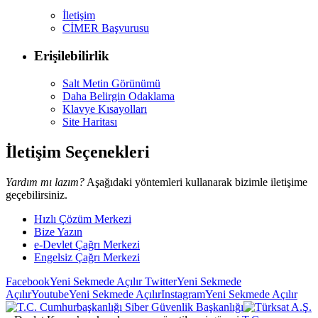
İletişim
CİMER Başvurusu
Erişilebilirlik
Salt Metin Görünümü
Daha Belirgin Odaklama
Klavye Kısayolları
Site Haritası
İletişim Seçenekleri
Yardım mı lazım?
Aşağıdaki yöntemleri kullanarak bizimle iletişime
geçebilirsiniz.
Hızlı Çözüm Merkezi
Bize Yazın
e-Devlet Çağrı Merkezi
Engelsiz Çağrı Merkezi
Facebook
Yeni Sekmede Açılır
Twitter
Yeni Sekmede
Açılır
Youtube
Yeni Sekmede Açılır
Instagram
Yeni Sekmede Açılır