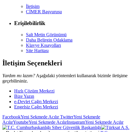
İletişim
CİMER Başvurusu
Erişilebilirlik
Salt Metin Görünümü
Daha Belirgin Odaklama
Klavye Kısayolları
Site Haritası
İletişim Seçenekleri
Yardım mı lazım?
Aşağıdaki yöntemleri kullanarak bizimle iletişime
geçebilirsiniz.
Hızlı Çözüm Merkezi
Bize Yazın
e-Devlet Çağrı Merkezi
Engelsiz Çağrı Merkezi
Facebook
Yeni Sekmede Açılır
Twitter
Yeni Sekmede
Açılır
Youtube
Yeni Sekmede Açılır
Instagram
Yeni Sekmede Açılır