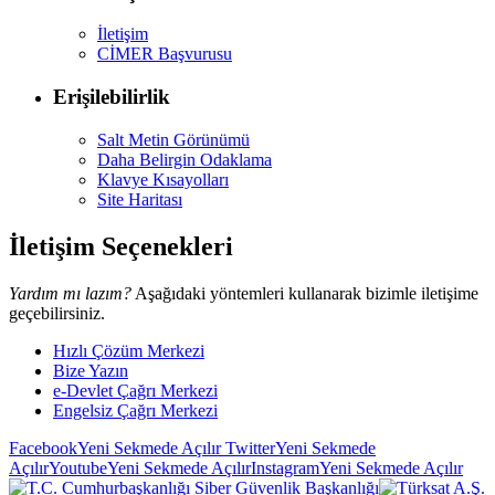
İletişim
CİMER Başvurusu
Erişilebilirlik
Salt Metin Görünümü
Daha Belirgin Odaklama
Klavye Kısayolları
Site Haritası
İletişim Seçenekleri
Yardım mı lazım?
Aşağıdaki yöntemleri kullanarak bizimle iletişime
geçebilirsiniz.
Hızlı Çözüm Merkezi
Bize Yazın
e-Devlet Çağrı Merkezi
Engelsiz Çağrı Merkezi
Facebook
Yeni Sekmede Açılır
Twitter
Yeni Sekmede
Açılır
Youtube
Yeni Sekmede Açılır
Instagram
Yeni Sekmede Açılır