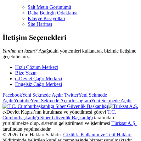
Salt Metin Görünümü
Daha Belirgin Odaklama
Klavye Kısayolları
Site Haritası
İletişim Seçenekleri
Yardım mı lazım?
Aşağıdaki yöntemleri kullanarak bizimle iletişime
geçebilirsiniz.
Hızlı Çözüm Merkezi
Bize Yazın
e-Devlet Çağrı Merkezi
Engelsiz Çağrı Merkezi
Facebook
Yeni Sekmede Açılır
Twitter
Yeni Sekmede
Açılır
Youtube
Yeni Sekmede Açılır
Instagram
Yeni Sekmede Açılır
e-Devlet Kapısı’nın kurulması ve yönetilmesi görevi
T.C.
Cumhurbaşkanlığı Siber Güvenlik Başkanlığı
tarafından
yürütülmekte olup, sistemin geliştirilmesi ve işletilmesi
Türksat A.Ş.
tarafından yapılmaktadır.
©
2026
Tüm Hakları Saklıdır.
Gizlilik, Kullanım ve Telif Hakları
bildiriminde belirtilen kurallar çerçevesinde hizmet sunulmaktadır.