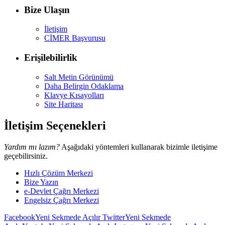
Bize Ulaşın
İletişim
CİMER Başvurusu
Erişilebilirlik
Salt Metin Görünümü
Daha Belirgin Odaklama
Klavye Kısayolları
Site Haritası
İletişim Seçenekleri
Yardım mı lazım?
Aşağıdaki yöntemleri kullanarak bizimle iletişime
geçebilirsiniz.
Hızlı Çözüm Merkezi
Bize Yazın
e-Devlet Çağrı Merkezi
Engelsiz Çağrı Merkezi
Facebook
Yeni Sekmede Açılır
Twitter
Yeni Sekmede