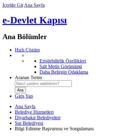
İçeriğe Git
Ana Sayfa
e-Devlet Kapısı
Ana Bölümler
Hızlı Çözüm
Erişilebilirlik Özellikleri
Salt Metin Görünümü
Daha Belirgin Odaklama
Aranan Terim
Giriş Yap
Ana Sayfa
Belediye Hizmetleri
Diyarbakır Belediyeleri
Sur Belediyesi
Bilgi Edinme Başvurusu ve Sorgulaması